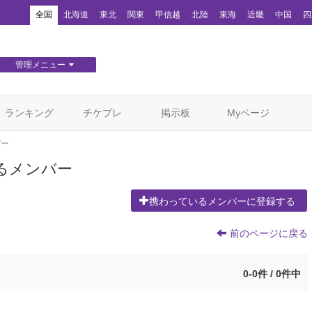
！
全国
北海道
東北
関東
甲信越
北陸
東海
近畿
中国
四
管理メニュー
団体WEBサイト管理
顧客管理
ランキング
チケプレ
掲示板
Myページ
バー
るメンバー
携わっているメンバーに登録する
前のページに戻る
0-0件 / 0件中