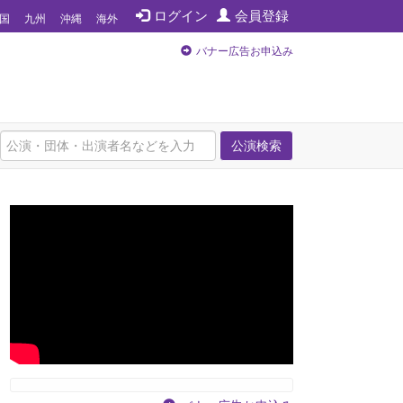
ログイン
会員登録
国
九州
沖縄
海外
バナー広告お申込み
公演検索