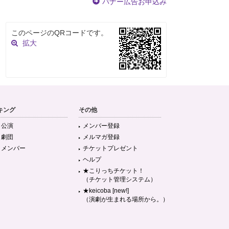
バナー広告お申込み
このページのQRコードです。
拡大
キング
その他
目公演
メンバー登録
目劇団
メルマガ登録
目メンバー
チケットプレゼント
ヘルプ
★こりっちチケット！
（チケット管理システム）
★keicoba [new!]
（演劇が生まれる場所から。）