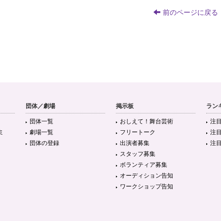
前のページに戻る
団体／劇場
掲示板
ラン
団体一覧
おしえて！舞台芸術
注
ミ
劇場一覧
フリートーク
注
団体の登録
出演者募集
注
スタッフ募集
ボランティア募集
オーディション告知
ワークショップ告知