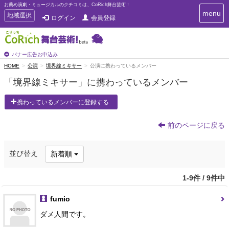
お薦め演劇・ミュージカルのクチコミは、CoRich舞台芸術！
T
menu
T
地域選択
ログイン
会員登録
o
o
g
g
g
g
l
l
バナー広告お申込み
e
e
HOME
公演
境界線ミキサー
公演に携わっているメンバー
n
n
a
「境界線ミキサー」に携わっているメンバー
a
v
i
v
携わっているメンバーに登録する
g
i
a
g
t
前のページに戻る
a
i
t
o
n
i
並び替え
新着順
o
n
1-9件 / 9件中
fumio
ダメ人間です。