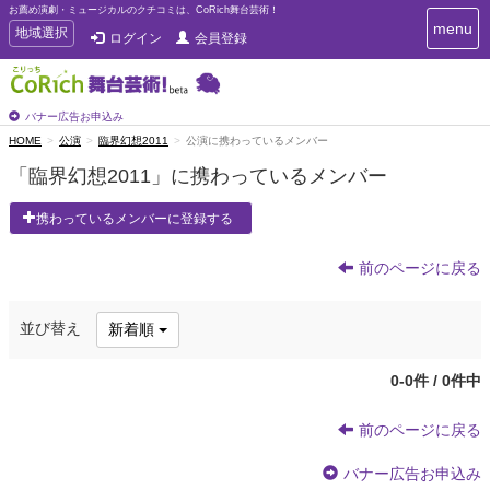
お薦め演劇・ミュージカルのクチコミは、CoRich舞台芸術！
T
menu
T
地域選択
ログイン
会員登録
o
o
g
g
g
g
l
l
バナー広告お申込み
e
e
HOME
公演
臨界幻想2011
公演に携わっているメンバー
n
n
a
「臨界幻想2011」に携わっているメンバー
a
v
i
v
携わっているメンバーに登録する
g
i
a
g
t
前のページに戻る
a
i
t
o
n
i
並び替え
新着順
o
n
0-0件 / 0件中
前のページに戻る
バナー広告お申込み