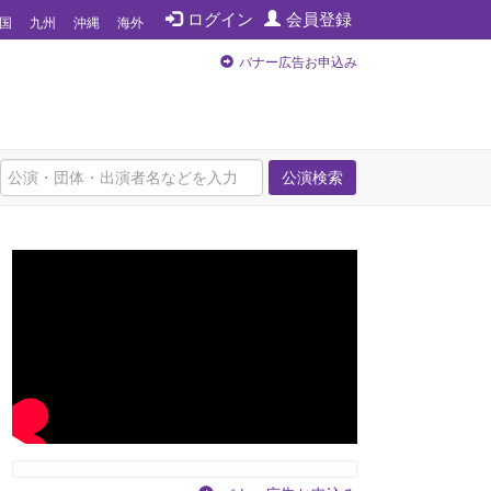
ログイン
会員登録
国
九州
沖縄
海外
バナー広告お申込み
公演検索