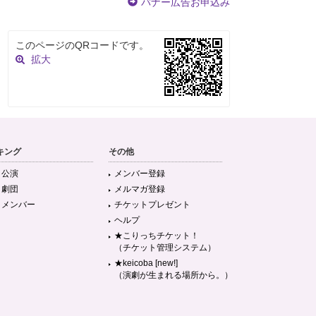
バナー広告お申込み
このページのQRコードです。
拡大
キング
その他
目公演
メンバー登録
目劇団
メルマガ登録
目メンバー
チケットプレゼント
ヘルプ
★こりっちチケット！
（チケット管理システム）
★keicoba [new!]
（演劇が生まれる場所から。）