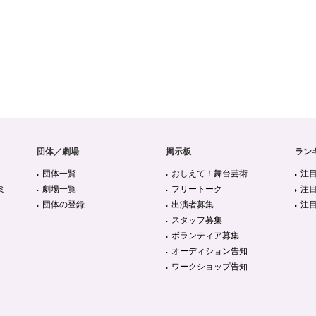
団体／劇場
掲示板
ラン
団体一覧
おしえて！舞台芸術
注
ミ
劇場一覧
フリートーク
注
団体の登録
出演者募集
注
スタッフ募集
ボランティア募集
オーディション告知
ワークショップ告知