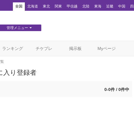
！
全国
北海道
東北
関東
甲信越
北陸
東海
近畿
中国
四
管理メニュー
団体WEBサイト管理
顧客管理
ランキング
チケプレ
掲示板
Myページ
一覧
に入り登録者
0-0件 / 0件中