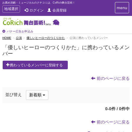
お薦め演劇・ミュージカルのクチコミは、CoRich舞台芸術！
T
menu
T
地域選択
ログイン
会員登録
o
o
g
g
g
g
l
l
バナー広告お申込み
e
e
HOME
公演
優しいヒーローのつくりかた
公演に携わっているメンバー
n
n
a
「優しいヒーローのつくりかた」に携わっているメン
a
v
バー
i
v
g
i
a
携わっているメンバーに登録する
g
t
a
i
t
前のページに戻る
o
n
i
o
並び替え
新着順
n
0-0件 / 0件中
前のページに戻る