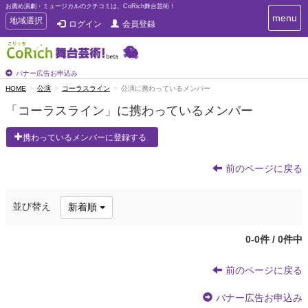
お薦め演劇・ミュージカルのクチコミは、CoRich舞台芸術！
T
menu
T
地域選択
ログイン
会員登録
o
o
g
g
g
g
l
l
バナー広告お申込み
e
e
HOME
公演
コーラスライン
公演に携わっているメンバー
n
n
a
「コーラスライン」に携わっているメンバー
a
v
i
v
携わっているメンバーに登録する
g
i
a
g
t
前のページに戻る
a
i
t
o
n
i
並び替え
新着順
o
n
0-0件 / 0件中
前のページに戻る
バナー広告お申込み