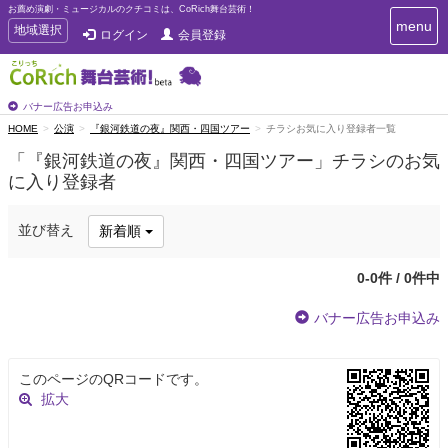
お薦め演劇・ミュージカルのクチコミは、CoRich舞台芸術！
T
menu
T
地域選択
ログイン
会員登録
o
o
g
g
g
g
l
l
バナー広告お申込み
e
e
HOME
公演
『銀河鉄道の夜』関西・四国ツアー
チラシお気に入り登録者一覧
n
n
a
「『銀河鉄道の夜』関西・四国ツアー」チラシのお気
a
v
に入り登録者
i
v
g
i
a
g
並び替え
新着順
t
a
i
t
o
0-0件 / 0件中
n
i
o
バナー広告お申込み
n
このページのQRコードです。
拡大