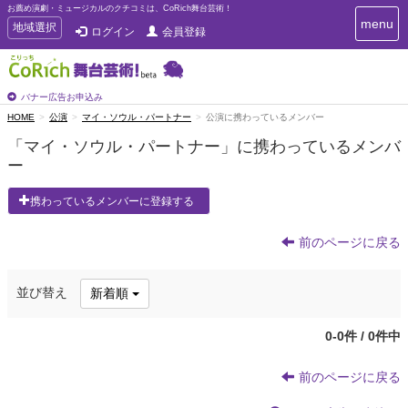
お薦め演劇・ミュージカルのクチコミは、CoRich舞台芸術！
T
menu
T
地域選択
ログイン
会員登録
o
o
g
g
g
g
l
l
バナー広告お申込み
e
e
HOME
公演
マイ・ソウル・パートナー
公演に携わっているメンバー
n
n
a
「マイ・ソウル・パートナー」に携わっているメンバ
a
v
ー
i
v
g
i
a
携わっているメンバーに登録する
g
t
a
i
t
前のページに戻る
o
n
i
o
並び替え
新着順
n
0-0件 / 0件中
前のページに戻る