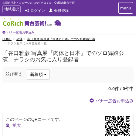
お薦め演劇・ミュージカルのクチコミは、CoRich舞台芸術！
T
menu
T
地域選択
ログイン
会員登録
o
o
g
g
g
g
l
l
バナー広告お申込み
e
e
HOME
公演
谷口雅彦 写真展『肉体と日本』でのソロ舞踏公演
n
チラシお気に入り登録者一覧
n
a
a
v
「谷口雅彦 写真展『肉体と日本』でのソロ舞踏公
i
v
演」チラシのお気に入り登録者
g
i
a
g
t
並び替え
新着順
a
i
t
o
n
i
0-0件 / 0件中
o
n
バナー広告お申込み
このページのQRコードです。
拡大