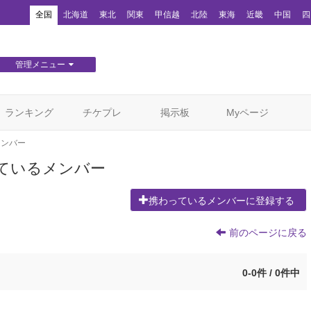
！
全国
北海道
東北
関東
甲信越
北陸
東海
近畿
中国
四
管理メニュー
団体WEBサイト管理
顧客管理
ランキング
チケプレ
掲示板
Myページ
メンバー
ているメンバー
携わっているメンバーに登録する
前のページに戻る
0-0件 / 0件中