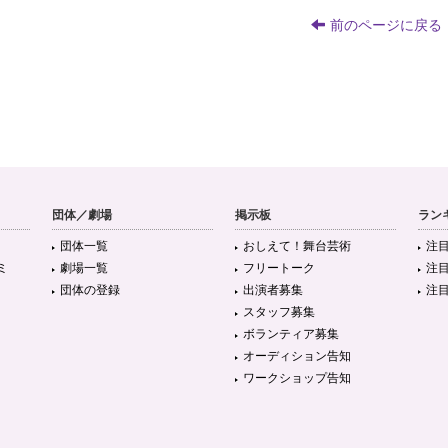
前のページに戻る
団体／劇場
掲示板
ラン
団体一覧
おしえて！舞台芸術
注
ミ
劇場一覧
フリートーク
注
団体の登録
出演者募集
注
スタッフ募集
ボランティア募集
オーディション告知
ワークショップ告知