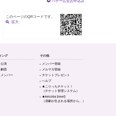
バナー広告お申込み
このページのQRコードです。
拡大
キング
その他
目公演
メンバー登録
目劇団
メルマガ登録
目メンバー
チケットプレゼント
ヘルプ
★こりっちチケット！
（チケット管理システム）
★keicoba [new!]
（演劇が生まれる場所から。）