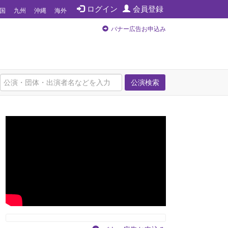
ログイン
会員登録
国
九州
沖縄
海外
バナー広告お申込み
公演検索