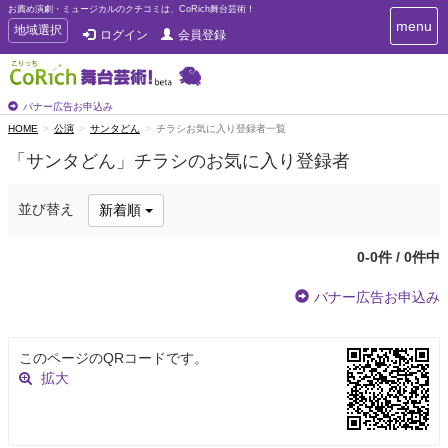
お薦め演劇・ミュージカルのクチコミは、CoRich舞台芸術！
T
menu
T
地域選択
ログイン
会員登録
o
o
g
g
g
g
l
l
バナー広告お申込み
e
e
HOME
公演
サンタどん
チラシお気に入り登録者一覧
n
n
a
「サンタどん」チラシのお気に入り登録者
a
v
i
v
g
i
並び替え
新着順
a
g
t
a
i
0-0件 / 0件中
t
o
n
i
バナー広告お申込み
o
n
このページのQRコードです。
拡大