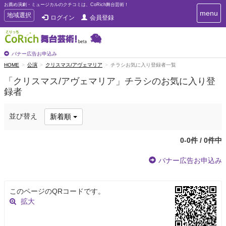
お薦め演劇・ミュージカルのクチコミは、CoRich舞台芸術！
T
menu
T
地域選択
ログイン
会員登録
o
o
g
g
g
g
l
l
バナー広告お申込み
e
e
HOME
公演
クリスマス/アヴェマリア
チラシお気に入り登録者一覧
n
n
a
「クリスマス/アヴェマリア」チラシのお気に入り登
a
v
録者
i
v
g
i
a
g
並び替え
新着順
t
a
i
t
o
0-0件 / 0件中
n
i
o
バナー広告お申込み
n
このページのQRコードです。
拡大