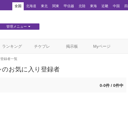
！
全国
北海道
東北
関東
甲信越
北陸
東海
近畿
中国
四
管理メニュー
団体WEBサイト管理
顧客管理
ランキング
チケプレ
掲示板
Myページ
り登録者一覧
シのお気に入り登録者
0-0件 / 0件中