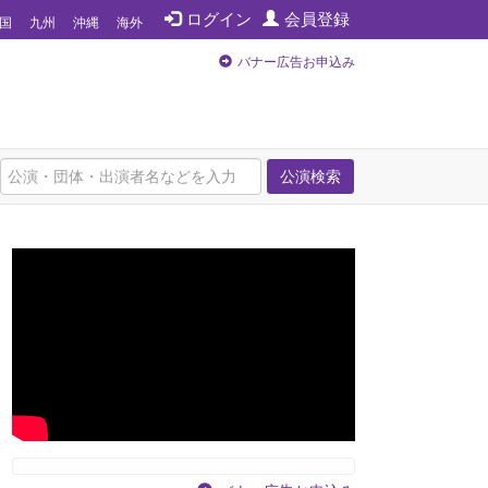
ログイン
会員登録
国
九州
沖縄
海外
バナー広告お申込み
公演検索