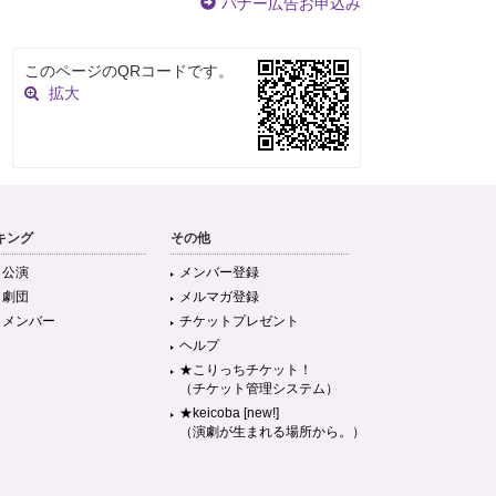
バナー広告お申込み
このページのQRコードです。
拡大
キング
その他
目公演
メンバー登録
目劇団
メルマガ登録
目メンバー
チケットプレゼント
ヘルプ
★こりっちチケット！
（チケット管理システム）
★keicoba [new!]
（演劇が生まれる場所から。）