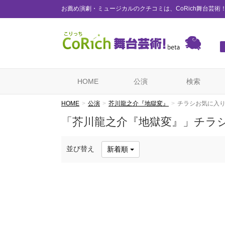
お薦め演劇・ミュージカルのクチコミは、CoRich舞台芸術
HOME
公演
検索
HOME
公演
芥川龍之介『地獄変』
チラシお気に入
「芥川龍之介『地獄変』」チラ
並び替え
新着順