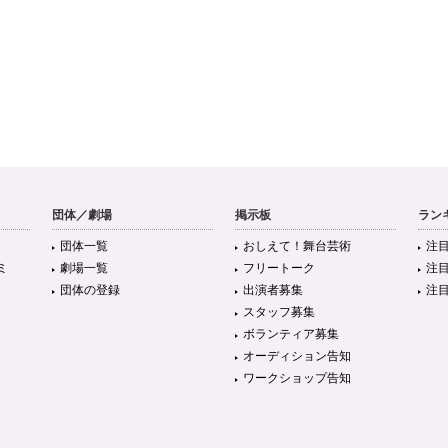
団体／劇場
掲示板
ラン
団体一覧
おしえて！舞台芸術
注
ミ
劇場一覧
フリートーク
注
団体の登録
出演者募集
注
スタッフ募集
ボランティア募集
オーディション告知
ワークショップ告知