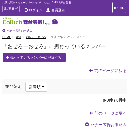
お薦め演劇・ミュージカルのクチコミは、CoRich舞台芸術！
T
menu
T
地域選択
ログイン
会員登録
o
o
g
g
g
g
l
l
バナー広告お申込み
e
e
HOME
公演
おせろーおせろ
公演に携わっているメンバー
n
n
a
「おせろーおせろ」に携わっているメンバー
a
v
i
v
携わっているメンバーに登録する
g
i
a
g
t
前のページに戻る
a
i
t
o
n
i
並び替え
新着順
o
n
0-0件 / 0件中
前のページに戻る
バナー広告お申込み