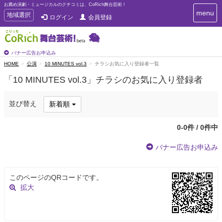
お薦め演劇・ミュージカルのクチコミは、CoRich舞台芸術！
T
menu
T
地域選択
ログイン
会員登録
o
o
g
g
g
g
l
l
バナー広告お申込み
e
e
HOME
公演
10 MINUTES vol.3
チラシお気に入り登録者一覧
n
n
a
「10 MINUTES vol.3」チラシのお気に入り登録者
a
v
i
v
g
i
並び替え
新着順
a
g
t
a
i
0-0件 / 0件中
t
o
n
i
バナー広告お申込み
o
n
このページのQRコードです。
拡大