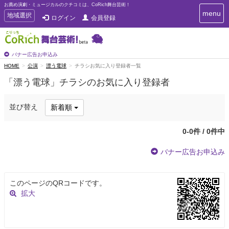
お薦め演劇・ミュージカルのクチコミは、CoRich舞台芸術！
T
menu
T
地域選択
ログイン
会員登録
o
o
g
g
g
g
l
l
バナー広告お申込み
e
e
HOME
公演
漂う電球
チラシお気に入り登録者一覧
n
n
a
「漂う電球」チラシのお気に入り登録者
a
v
i
v
g
i
並び替え
新着順
a
g
t
a
i
0-0件 / 0件中
t
o
n
i
バナー広告お申込み
o
n
このページのQRコードです。
拡大