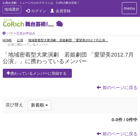
お薦め演劇・ミュージカルのクチコミは、CoRich舞台芸術！
T
menu
T
地域選択
ログイン
会員登録
o
o
g
g
g
g
l
l
バナー広告お申込み
e
e
HOME
公演
地域密着型大衆演劇 若姫劇団 「愛望美2012.7月公演」
n
公演に携わっているメンバー
n
a
a
v
「地域密着型大衆演劇 若姫劇団 「愛望美2012.7月
i
v
公演」」に携わっているメンバー
g
i
a
g
携わっているメンバーに登録する
t
a
i
t
o
前のページに戻る
n
i
o
n
並び替え
新着順
0-0件 / 0件中
前のページに戻る