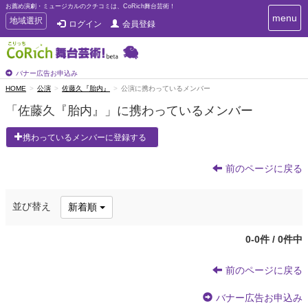
お薦め演劇・ミュージカルのクチコミは、CoRich舞台芸術！
T
menu
T
地域選択
ログイン
会員登録
o
o
g
g
g
g
l
l
バナー広告お申込み
e
e
HOME
公演
佐藤久『胎内』
公演に携わっているメンバー
n
n
a
「佐藤久『胎内』」に携わっているメンバー
a
v
i
v
携わっているメンバーに登録する
g
i
a
g
t
前のページに戻る
a
i
t
o
n
i
並び替え
新着順
o
n
0-0件 / 0件中
前のページに戻る
バナー広告お申込み