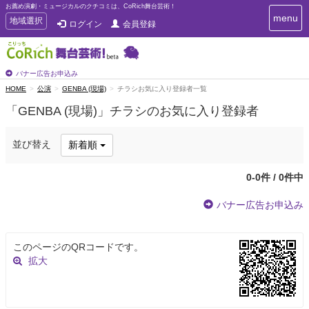
お薦め演劇・ミュージカルのクチコミは、CoRich舞台芸術！
T
menu
T
地域選択
ログイン
会員登録
o
o
g
g
g
g
l
l
バナー広告お申込み
e
e
HOME
公演
GENBA (現場)
チラシお気に入り登録者一覧
n
n
a
「GENBA (現場)」チラシのお気に入り登録者
a
v
i
v
g
i
並び替え
新着順
a
g
t
a
i
0-0件 / 0件中
t
o
n
i
バナー広告お申込み
o
n
このページのQRコードです。
拡大