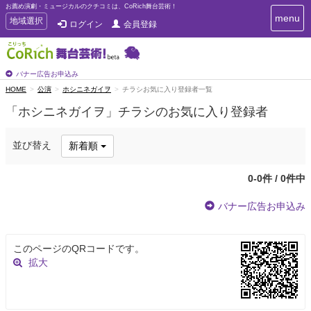
お薦め演劇・ミュージカルのクチコミは、CoRich舞台芸術！
T
menu
T
地域選択
ログイン
会員登録
o
o
g
g
g
g
l
l
バナー広告お申込み
e
e
HOME
公演
ホシニネガイヲ
チラシお気に入り登録者一覧
n
n
a
「ホシニネガイヲ」チラシのお気に入り登録者
a
v
i
v
g
i
並び替え
新着順
a
g
t
a
i
0-0件 / 0件中
t
o
n
i
バナー広告お申込み
o
n
このページのQRコードです。
拡大