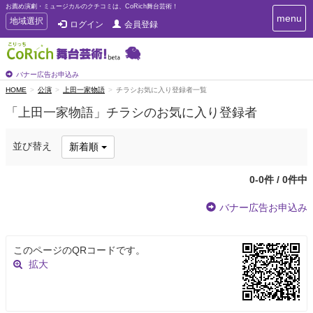
お薦め演劇・ミュージカルのクチコミは、CoRich舞台芸術！
T
menu
T
地域選択
ログイン
会員登録
o
o
g
g
g
g
l
l
バナー広告お申込み
e
e
HOME
公演
上田一家物語
チラシお気に入り登録者一覧
n
n
a
「上田一家物語」チラシのお気に入り登録者
a
v
i
v
g
i
並び替え
新着順
a
g
t
a
i
0-0件 / 0件中
t
o
n
i
バナー広告お申込み
o
n
このページのQRコードです。
拡大