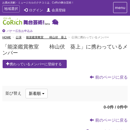
お薦め演劇・ミュージカルのクチコミは、CoRich舞台芸術！
T
menu
T
地域選択
ログイン
会員登録
o
o
g
g
g
g
l
l
バナー広告お申込み
e
e
HOME
公演
能楽鑑賞教室 柿山伏 葵上
公演に携わっているメンバー
n
n
a
「能楽鑑賞教室 柿山伏 葵上」に携わっているメ
a
v
ンバー
i
v
g
i
a
携わっているメンバーに登録する
g
t
a
i
t
前のページに戻る
o
n
i
o
並び替え
新着順
n
0-0件 / 0件中
前のページに戻る