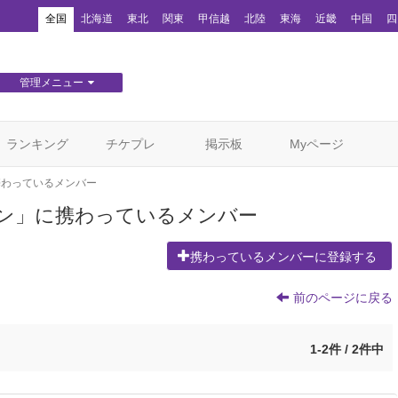
！
全国
北海道
東北
関東
甲信越
北陸
東海
近畿
中国
四
管理メニュー
団体WEBサイト管理
顧客管理
ランキング
チケプレ
掲示板
Myページ
携わっているメンバー
ン」に携わっているメンバー
携わっているメンバーに登録する
前のページに戻る
1-2件 / 2件中