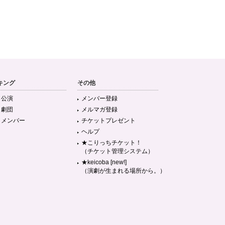
キング
その他
目公演
メンバー登録
目劇団
メルマガ登録
目メンバー
チケットプレゼント
ヘルプ
★こりっちチケット！
（チケット管理システム）
★keicoba [new!]
（演劇が生まれる場所から。）