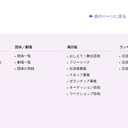
前のページに戻る
団体／劇場
掲示板
ラン
団体一覧
おしえて！舞台芸術
注
ミ
劇場一覧
フリートーク
注
団体の登録
出演者募集
注
スタッフ募集
ボランティア募集
オーディション告知
ワークショップ告知