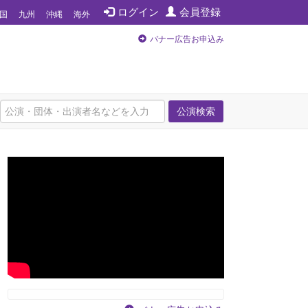
ログイン
会員登録
国
九州
沖縄
海外
バナー広告お申込み
公演検索