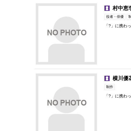
村中恵
役者・俳優
「?」に携わ
横川優
制作
「?」に携わ