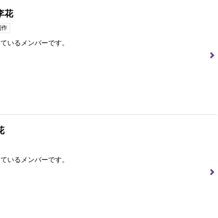
李花
制作
っているメンバーです。
花
っているメンバーです。