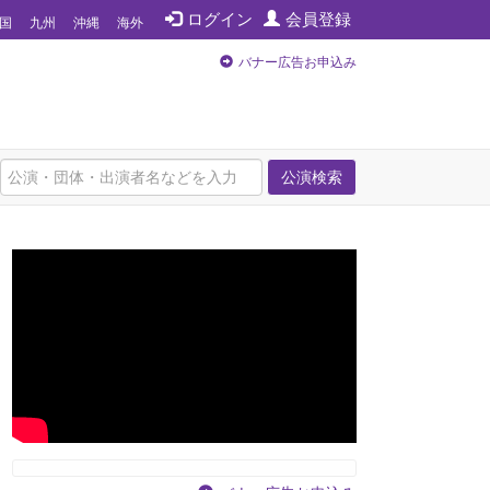
ログイン
会員登録
国
九州
沖縄
海外
バナー広告お申込み
公演検索