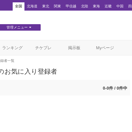
！
全国
北海道
東北
関東
甲信越
北陸
東海
近畿
中国
四
管理メニュー
団体WEBサイト管理
顧客管理
ランキング
チケプレ
掲示板
Myページ
登録者一覧
のお気に入り登録者
0-0件 / 0件中