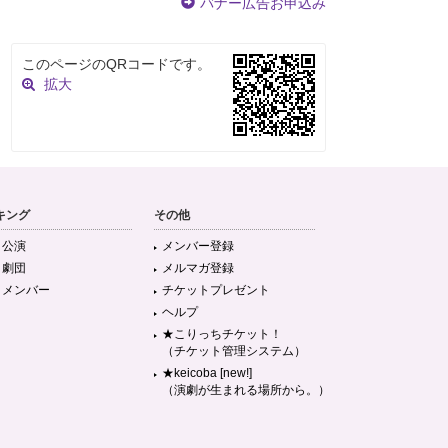
バナー広告お申込み
このページのQRコードです。
拡大
キング
その他
目公演
メンバー登録
目劇団
メルマガ登録
目メンバー
チケットプレゼント
ヘルプ
★こりっちチケット！
（チケット管理システム）
★keicoba [new!]
（演劇が生まれる場所から。）