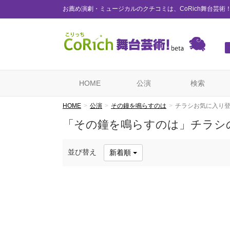
お薦め演劇・ミュージカルのクチコミは、CoRich舞台芸術
HOME
公演
検索
HOME
公演
その鐘を鳴らすのは
チラシお気に入り
「その鐘を鳴らすのは」チラシ
並び替え
新着順