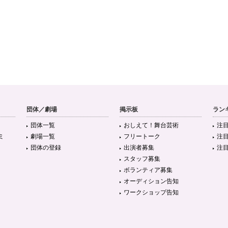
団体／劇場
掲示板
ラン
団体一覧
おしえて！舞台芸術
注
ミ
劇場一覧
フリートーク
注
団体の登録
出演者募集
注
スタッフ募集
ボランティア募集
オーディション告知
ワークショップ告知