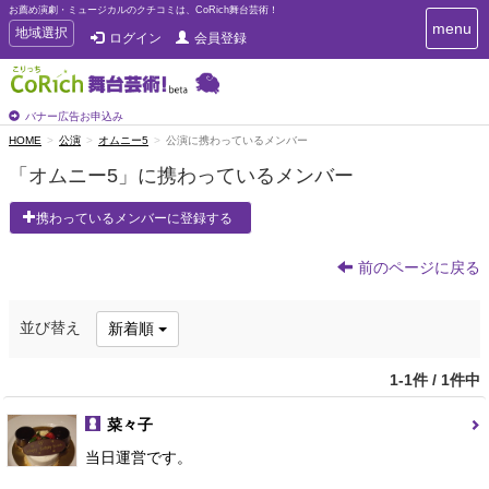
お薦め演劇・ミュージカルのクチコミは、CoRich舞台芸術！
T
menu
T
地域選択
ログイン
会員登録
o
o
g
g
g
g
l
l
バナー広告お申込み
e
e
HOME
公演
オムニー5
公演に携わっているメンバー
n
n
a
「オムニー5」に携わっているメンバー
a
v
i
v
携わっているメンバーに登録する
g
i
a
g
t
前のページに戻る
a
i
t
o
n
i
並び替え
新着順
o
n
1-1件 / 1件中
菜々子
当日運営です。