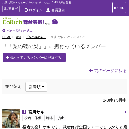
お薦め演劇・ミュージカルのクチコミは、CoRich舞台芸術！
T
menu
T
地域選択
ログイン
会員登録
o
o
g
g
g
g
l
l
バナー広告お申込み
e
e
HOME
公演
「梨の礫の梨」
公演に携わっているメンバー
n
n
a
「「梨の礫の梨」」に携わっているメンバー
a
v
i
v
携わっているメンバーに登録する
g
i
a
g
t
前のページに戻る
a
i
t
o
n
i
並び替え
新着順
o
n
1-3件 / 3件中
宮川サキ
役者・俳優
脚本
演出
役者の宮川サキです。武者修行全国ツアーでしっかりと磨