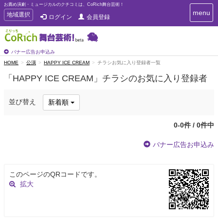
お薦め演劇・ミュージカルのクチコミは、CoRich舞台芸術！
T
menu
T
地域選択
ログイン
会員登録
o
o
g
g
g
g
l
l
バナー広告お申込み
e
e
HOME
公演
HAPPY ICE CREAM
チラシお気に入り登録者一覧
n
n
a
「HAPPY ICE CREAM」チラシのお気に入り登録者
a
v
i
v
g
i
並び替え
新着順
a
g
t
a
i
0-0件 / 0件中
t
o
n
i
バナー広告お申込み
o
n
このページのQRコードです。
拡大