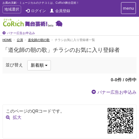
お薦め演劇・ミュージカルのクチコミは、CoRich舞台芸術！
T
menu
T
地域選択
ログイン
会員登録
o
o
g
g
g
g
l
l
バナー広告お申込み
e
e
HOME
公演
道化師の朝の歌
チラシお気に入り登録者一覧
n
n
a
「道化師の朝の歌」チラシのお気に入り登録者
a
v
i
v
g
i
並び替え
新着順
a
g
t
a
i
0-0件 / 0件中
t
o
n
i
バナー広告お申込み
o
n
このページのQRコードです。
拡大