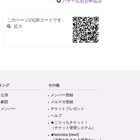
バナー広告お申込み
このページのQRコードです。
拡大
キング
その他
目公演
メンバー登録
目劇団
メルマガ登録
目メンバー
チケットプレゼント
ヘルプ
★こりっちチケット！
（チケット管理システム）
★keicoba [new!]