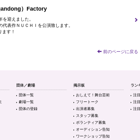
ndong）Factory
周年を迎えました。
団の代表作ＮＵＣＨＩを公演致します。
ります！
前のページに戻る
団体／劇場
掲示板
ラン
団体一覧
おしえて！舞台芸術
注
ミ
劇場一覧
フリートーク
注
団体の登録
出演者募集
注
スタッフ募集
ボランティア募集
オーディション告知
ワークショップ告知