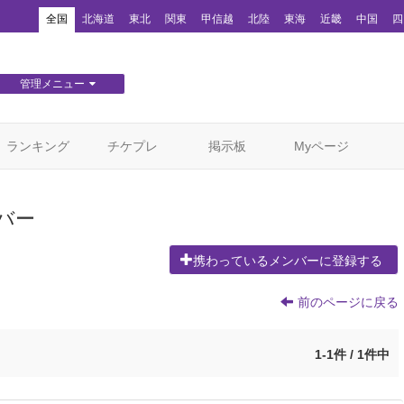
！
全国
北海道
東北
関東
甲信越
北陸
東海
近畿
中国
四
管理メニュー
団体WEBサイト管理
顧客管理
ランキング
チケプレ
掲示板
Myページ
バー
携わっているメンバーに登録する
前のページに戻る
1-1件 / 1件中