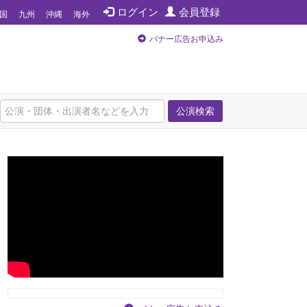
ログイン
会員登録
国
九州
沖縄
海外
バナー広告お申込み
公演検索