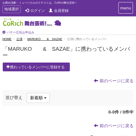
お薦め演劇・ミュージカルのクチコミは、CoRich舞台芸術！
T
menu
T
地域選択
ログイン
会員登録
o
o
g
g
g
g
l
l
バナー広告お申込み
e
e
HOME
公演
MARUKO & SAZAE
公演に携わっているメンバー
n
n
a
「MARUKO & SAZAE」に携わっているメンバ
a
v
ー
i
v
g
i
a
携わっているメンバーに登録する
g
t
a
i
t
前のページに戻る
o
n
i
o
並び替え
新着順
n
0-0件 / 0件中
前のページに戻る