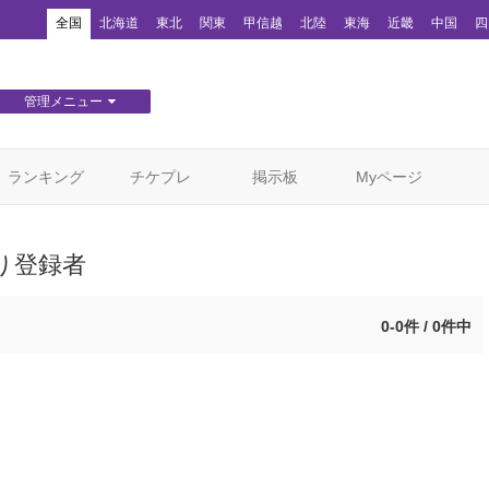
！
全国
北海道
東北
関東
甲信越
北陸
東海
近畿
中国
四
管理メニュー
団体WEBサイト管理
顧客管理
ランキング
チケプレ
掲示板
Myページ
り登録者
0-0件 / 0件中