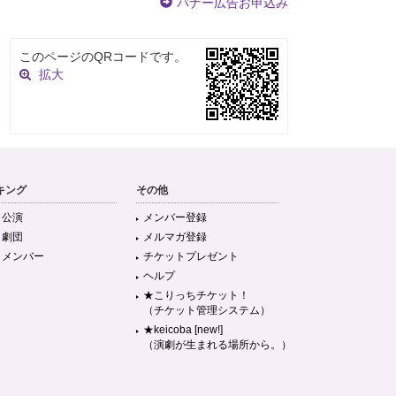
バナー広告お申込み
このページのQRコードです。
拡大
キング
その他
目公演
メンバー登録
目劇団
メルマガ登録
目メンバー
チケットプレゼント
ヘルプ
★こりっちチケット！
（チケット管理システム）
★keicoba [new!]
（演劇が生まれる場所から。）