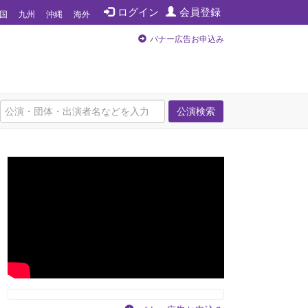
ログイン
会員登録
国
九州
沖縄
海外
バナー広告お申込み
公演検索