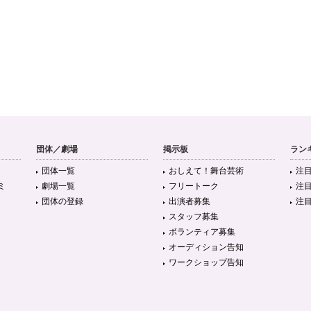
団体／劇場
掲示板
ラン
団体一覧
おしえて！舞台芸術
注
ミ
劇場一覧
フリートーク
注
団体の登録
出演者募集
注
スタッフ募集
ボランティア募集
オーディション告知
ワークショップ告知