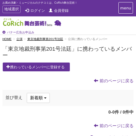
お薦め演劇・ミュージカルのクチコミは、CoRich舞台芸術！
T
menu
T
地域選択
ログイン
会員登録
o
o
g
g
g
g
l
l
バナー広告お申込み
e
e
HOME
公演
東京地裁刑事第201号法廷
公演に携わっているメンバー
n
n
a
「東京地裁刑事第201号法廷」に携わっているメンバ
a
v
ー
i
v
g
i
a
携わっているメンバーに登録する
g
t
a
i
t
前のページに戻る
o
n
i
o
並び替え
新着順
n
0-0件 / 0件中
前のページに戻る