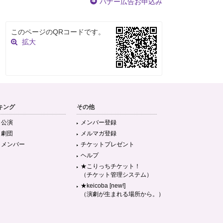
バナー広告お申込み
このページのQRコードです。
拡大
キング
その他
目公演
メンバー登録
目劇団
メルマガ登録
目メンバー
チケットプレゼント
ヘルプ
★こりっちチケット！
（チケット管理システム）
★keicoba [new!]
（演劇が生まれる場所から。）