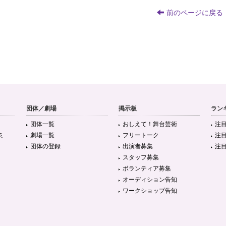
前のページに戻る
団体／劇場
掲示板
ラン
団体一覧
おしえて！舞台芸術
注
ミ
劇場一覧
フリートーク
注
団体の登録
出演者募集
注
スタッフ募集
ボランティア募集
オーディション告知
ワークショップ告知