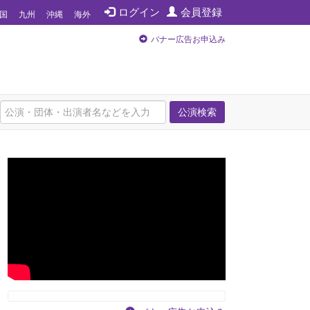
ログイン
会員登録
国
九州
沖縄
海外
バナー広告お申込み
公演検索