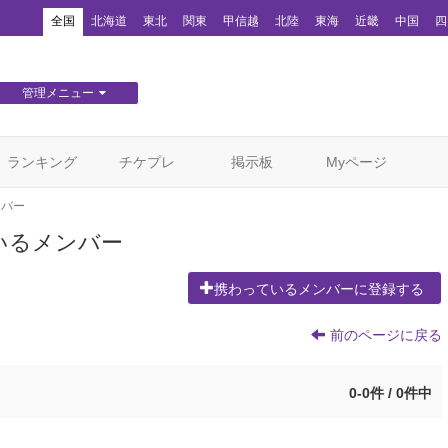
！
全国
北海道
東北
関東
甲信越
北陸
東海
近畿
中国
四
管理メニュー
団体WEBサイト管理
顧客管理
ランキング
チケプレ
掲示板
Myページ
ンバー
いるメンバー
携わっているメンバーに登録する
前のページに戻る
0-0件 / 0件中