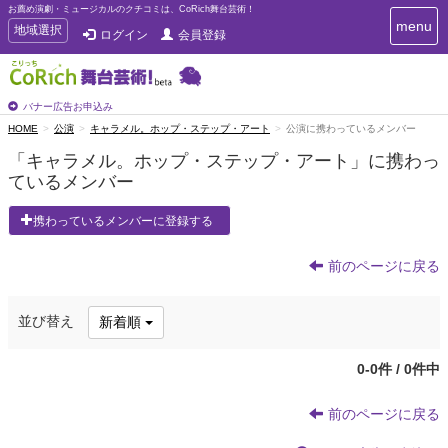
お薦め演劇・ミュージカルのクチコミは、CoRich舞台芸術！
T
menu
T
地域選択
ログイン
会員登録
o
o
g
g
g
g
l
l
バナー広告お申込み
e
e
HOME
公演
キャラメル。ホップ・ステップ・アート
公演に携わっているメンバー
n
n
a
「キャラメル。ホップ・ステップ・アート」に携わっ
a
v
ているメンバー
i
v
g
i
a
携わっているメンバーに登録する
g
t
a
i
t
前のページに戻る
o
n
i
o
並び替え
新着順
n
0-0件 / 0件中
前のページに戻る