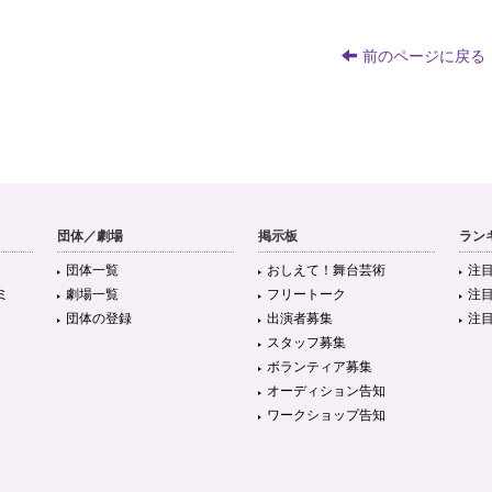
前のページに戻る
団体／劇場
掲示板
ラン
団体一覧
おしえて！舞台芸術
注
ミ
劇場一覧
フリートーク
注
団体の登録
出演者募集
注
スタッフ募集
ボランティア募集
オーディション告知
ワークショップ告知