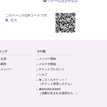
バナー広告お申込み
このページのQRコードです。
拡大
キング
その他
目公演
メンバー登録
目劇団
メルマガ登録
目メンバー
チケットプレゼント
ヘルプ
★こりっちチケット！
（チケット管理システム）
★keicoba [new!]
（演劇が生まれる場所から。）