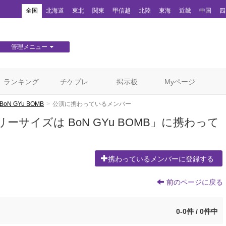
！
全国
北海道
東北
関東
甲信越
北陸
東海
近畿
中国
四
管理メニュー
団体WEBサイト管理
顧客管理
ランキング
チケプレ
掲示板
Myページ
 GYu BOMB
公演に携わっているメンバー
サイズは BoN GYu BOMB」に携わって
携わっているメンバーに登録する
前のページに戻る
0-0件 / 0件中