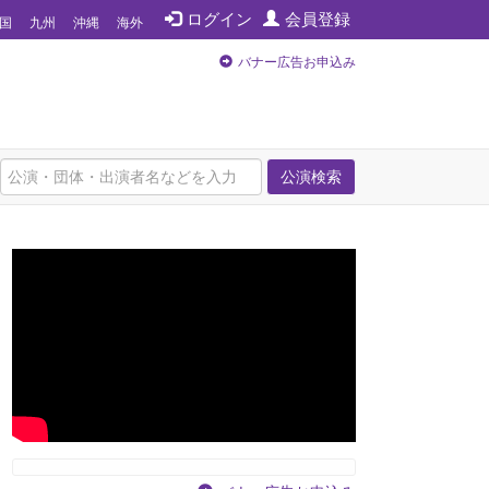
ログイン
会員登録
国
九州
沖縄
海外
バナー広告お申込み
公演検索