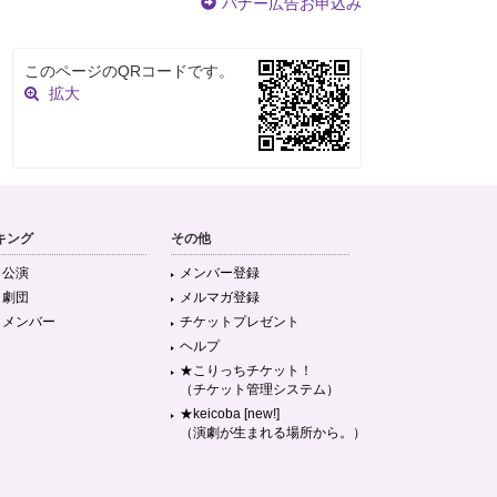
バナー広告お申込み
このページのQRコードです。
拡大
キング
その他
目公演
メンバー登録
目劇団
メルマガ登録
目メンバー
チケットプレゼント
ヘルプ
★こりっちチケット！
（チケット管理システム）
★keicoba [new!]
（演劇が生まれる場所から。）