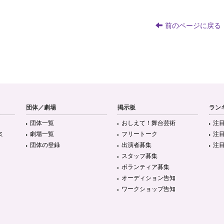
前のページに戻る
団体／劇場
掲示板
ラン
団体一覧
おしえて！舞台芸術
注
ミ
劇場一覧
フリートーク
注
団体の登録
出演者募集
注
スタッフ募集
ボランティア募集
オーディション告知
ワークショップ告知