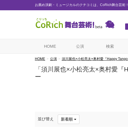
お薦め演劇・ミュージカルのクチコミは、CoRich舞台芸術
HOME
公演
検索
HOME
公演
須川展也×小松亮太×奥村愛『Happy Tango 
「須川展也×小松亮太×奥村愛『Hap
ー
並び替え
新着順