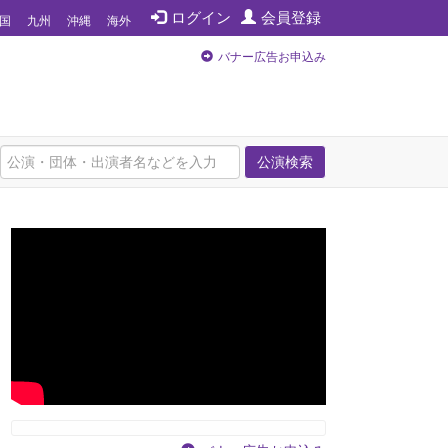
ログイン
会員登録
国
九州
沖縄
海外
バナー広告お申込み
公演検索