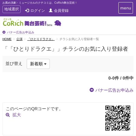
お薦め演劇・ミュージカルのクチコミは、CoRich舞台芸術！
T
menu
T
地域選択
ログイン
会員登録
o
o
g
g
g
g
l
l
バナー広告お申込み
e
e
HOME
公演
「ひとりドラクエ」
チラシお気に入り登録者一覧
n
n
a
「「ひとりドラクエ」」チラシのお気に入り登録者
a
v
i
v
g
i
並び替え
新着順
a
g
t
a
i
0-0件 / 0件中
t
o
n
i
バナー広告お申込み
o
n
このページのQRコードです。
拡大