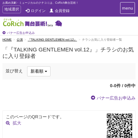
お薦め演劇・ミュージカルのクチコミは、CoRich舞台芸術！
T
menu
T
地域選択
ログイン
会員登録
o
o
g
g
g
g
l
l
バナー広告お申込み
e
e
HOME
公演
『TALKING GENTLEMEN vol.12』
チラシお気に入り登録者一覧
n
n
a
「『TALKING GENTLEMEN vol.12』」チラシのお気
a
v
に入り登録者
i
v
g
i
a
g
並び替え
新着順
t
a
i
t
o
0-0件 / 0件中
n
i
o
バナー広告お申込み
n
このページのQRコードです。
拡大