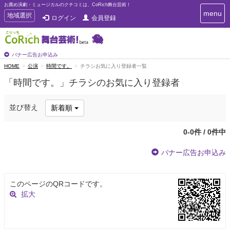
お薦め演劇・ミュージカルのクチコミは、CoRich舞台芸術！
T
menu
T
地域選択
ログイン
会員登録
o
o
g
g
g
g
l
l
バナー広告お申込み
e
e
HOME
公演
時間です。
チラシお気に入り登録者一覧
n
n
a
「時間です。」チラシのお気に入り登録者
a
v
i
v
g
i
並び替え
新着順
a
g
t
a
i
0-0件 / 0件中
t
o
n
i
バナー広告お申込み
o
n
このページのQRコードです。
拡大