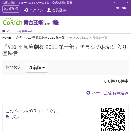
お薦め演劇・ミュージカルのクチコミは、CoRich舞台芸術！
T
menu
T
地域選択
ログイン
会員登録
o
o
g
g
g
g
l
l
バナー広告お申込み
e
e
HOME
公演
#10 平原演劇祭 2011 第一部
チラシお気に入り登録者一覧
n
n
a
「#10 平原演劇祭 2011 第一部」チラシのお気に入り
a
v
登録者
i
v
g
i
a
g
並び替え
新着順
t
a
i
t
o
0-0件 / 0件中
n
i
o
バナー広告お申込み
n
このページのQRコードです。
拡大