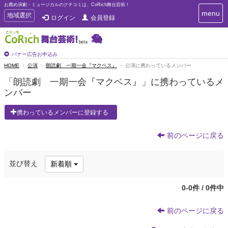
お薦め演劇・ミュージカルのクチコミは、CoRich舞台芸術！
T
menu
T
地域選択
ログイン
会員登録
o
o
g
g
g
g
l
l
バナー広告お申込み
e
e
HOME
公演
朗読劇 一期一会『マクベス』
公演に携わっているメンバー
n
n
a
「朗読劇 一期一会『マクベス』」に携わっているメ
a
v
ンバー
i
v
g
i
a
携わっているメンバーに登録する
g
t
a
i
t
前のページに戻る
o
n
i
o
並び替え
新着順
n
0-0件 / 0件中
前のページに戻る