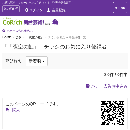
お薦め演劇・ミュージカルのクチコミは、CoRich舞台芸術！
T
menu
T
地域選択
ログイン
会員登録
o
o
g
g
g
g
l
l
バナー広告お申込み
e
e
HOME
公演
「夜空の虹」
チラシお気に入り登録者一覧
n
n
a
「「夜空の虹」」チラシのお気に入り登録者
a
v
i
v
g
i
並び替え
新着順
a
g
t
a
i
0-0件 / 0件中
t
o
n
i
バナー広告お申込み
o
n
このページのQRコードです。
拡大