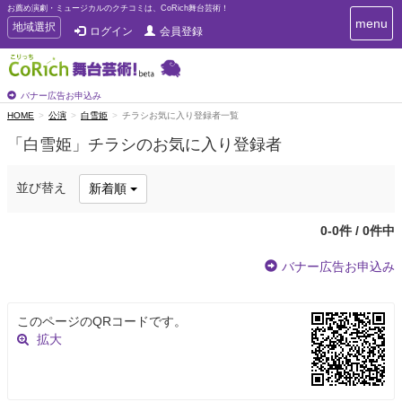
お薦め演劇・ミュージカルのクチコミは、CoRich舞台芸術！
T
menu
T
地域選択
ログイン
会員登録
o
o
g
g
g
g
l
l
バナー広告お申込み
e
e
HOME
公演
白雪姫
チラシお気に入り登録者一覧
n
n
a
「白雪姫」チラシのお気に入り登録者
a
v
i
v
g
i
並び替え
新着順
a
g
t
a
i
0-0件 / 0件中
t
o
n
i
バナー広告お申込み
o
n
このページのQRコードです。
拡大