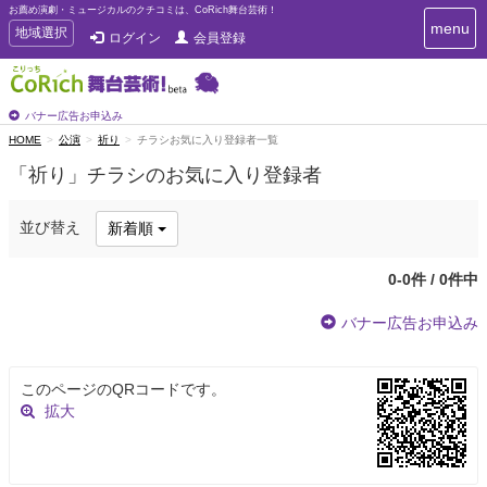
お薦め演劇・ミュージカルのクチコミは、CoRich舞台芸術！
T
menu
T
地域選択
ログイン
会員登録
o
o
g
g
g
g
l
l
バナー広告お申込み
e
e
HOME
公演
祈り
チラシお気に入り登録者一覧
n
n
a
「祈り」チラシのお気に入り登録者
a
v
i
v
g
i
並び替え
新着順
a
g
t
a
i
0-0件 / 0件中
t
o
n
i
バナー広告お申込み
o
n
このページのQRコードです。
拡大