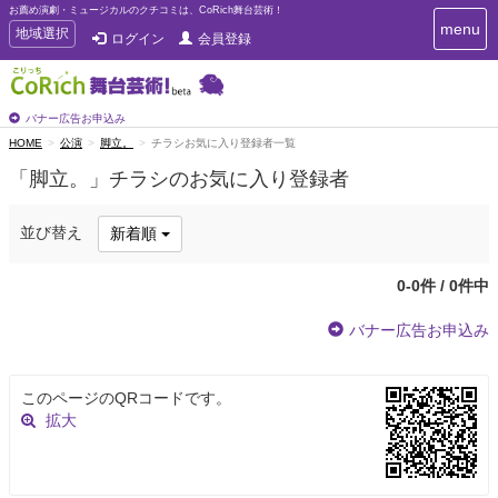
お薦め演劇・ミュージカルのクチコミは、CoRich舞台芸術！
T
menu
T
地域選択
ログイン
会員登録
o
o
g
g
g
g
l
l
バナー広告お申込み
e
e
HOME
公演
脚立。
チラシお気に入り登録者一覧
n
n
a
「脚立。」チラシのお気に入り登録者
a
v
i
v
g
i
並び替え
新着順
a
g
t
a
i
0-0件 / 0件中
t
o
n
i
バナー広告お申込み
o
n
このページのQRコードです。
拡大