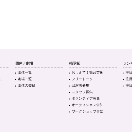
団体／劇場
掲示板
ラン
団体一覧
おしえて！舞台芸術
注
ミ
劇場一覧
フリートーク
注
団体の登録
出演者募集
注
スタッフ募集
ボランティア募集
オーディション告知
ワークショップ告知