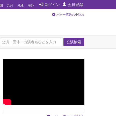
ログイン
会員登録
国
九州
沖縄
海外
バナー広告お申込み
公演検索