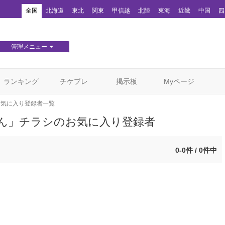
！
全国
北海道
東北
関東
甲信越
北陸
東海
近畿
中国
四
管理メニュー
団体WEBサイト管理
顧客管理
ランキング
チケプレ
掲示板
Myページ
お気に入り登録者一覧
ん」チラシのお気に入り登録者
0-0件 / 0件中