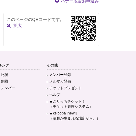
バナー広告お申込み
このページのQRコードです。
拡大
キング
その他
目公演
メンバー登録
目劇団
メルマガ登録
目メンバー
チケットプレゼント
ヘルプ
★こりっちチケット！
（チケット管理システム）
★keicoba [new!]
（演劇が生まれる場所から。）