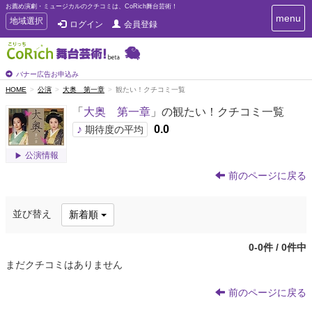
お薦め演劇・ミュージカルのクチコミは、CoRich舞台芸術！
T
menu
T
地域選択
ログイン
会員登録
o
o
g
g
g
g
l
l
バナー広告お申込み
e
e
HOME
公演
大奥 第一章
観たい！クチコミ一覧
n
n
a
「
大奥 第一章
」の観たい！クチコミ一覧
a
v
i
v
♪
0.0
期待度の平均
g
i
a
公演情報
g
t
a
i
前のページに戻る
t
o
n
i
o
並び替え
新着順
n
0-0件 / 0件中
まだクチコミはありません
前のページに戻る