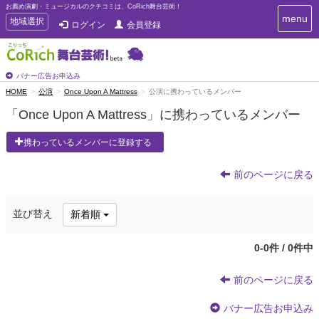
お薦め演劇・ミュージカルのクチコミは、CoRich舞台芸術！
T
menu
T
地域選択
ログイン
会員登録
o
o
g
g
g
g
l
l
バナー広告お申込み
e
e
HOME
公演
Once Upon A Mattress
公演に携わっているメンバー
n
n
a
「Once Upon A Mattress」に携わっているメンバー
a
v
i
v
携わっているメンバーに登録する
g
i
a
g
t
前のページに戻る
a
i
t
o
n
i
並び替え
新着順
o
n
0-0件 / 0件中
前のページに戻る
バナー広告お申込み