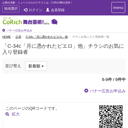
お薦め演劇・ミュージカルのクチコミは、CoRich舞台芸術！
T
menu
T
地域選択
ログイン
会員登録
o
o
g
g
g
g
l
l
バナー広告お申込み
e
e
HOME
公演
C-34c「月に憑かれたピエロ」他
チラシお気に入り登録者一覧
n
n
a
「C-34c「月に憑かれたピエロ」他」チラシのお気に
a
v
入り登録者
i
v
g
i
a
g
並び替え
新着順
t
a
i
t
o
0-0件 / 0件中
n
i
o
バナー広告お申込み
n
このページのQRコードです。
拡大