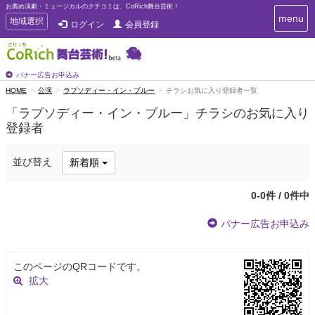
お薦め演劇・ミュージカルのクチコミは、CoRich舞台芸術！
T
menu
T
地域選択
ログイン
会員登録
o
o
g
g
g
g
l
l
バナー広告お申込み
e
e
HOME
公演
ラプソディー・イン・ブルー
チラシお気に入り登録者一覧
n
n
a
「ラプソディー・イン・ブルー」チラシのお気に入り
a
v
登録者
i
v
g
i
a
g
並び替え
新着順
t
a
i
t
o
0-0件 / 0件中
n
i
o
バナー広告お申込み
n
このページのQRコードです。
拡大